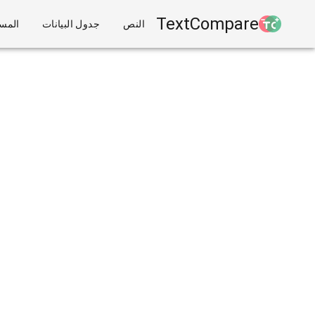
TextCompare
النص
جدول البيانات
المست