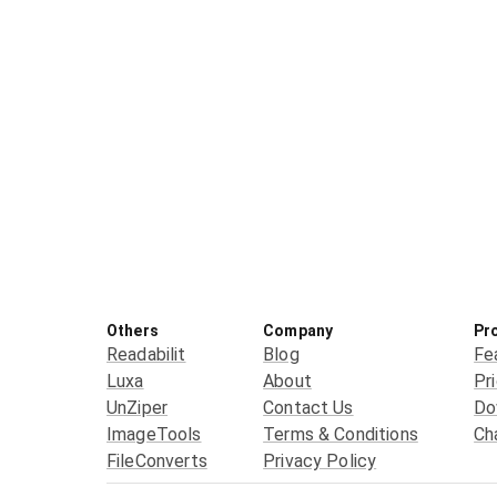
Others
Company
Pr
Readabilit
Blog
Fe
Luxa
About
Pr
UnZiper
Contact Us
Do
ImageTools
Terms & Conditions
Ch
FileConverts
Privacy Policy